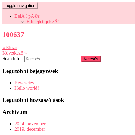
Toggle navigation
BelÃ©pÃ©s
Elfelejtett jelszÃ³
100637
« Előző
Következő »
Search for:
Legutóbbi bejegyzések
Bevezetés
Hello world!
Legutóbbi hozzászólások
Archívum
2024. november
2019. december