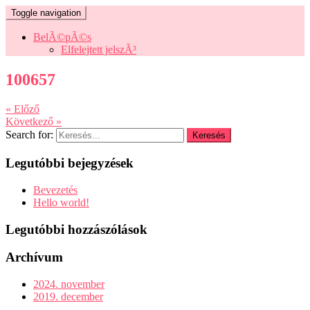
Toggle navigation
BelÃ©pÃ©s
Elfelejtett jelszÃ³
100657
« Előző
Következő »
Search for:
Legutóbbi bejegyzések
Bevezetés
Hello world!
Legutóbbi hozzászólások
Archívum
2024. november
2019. december