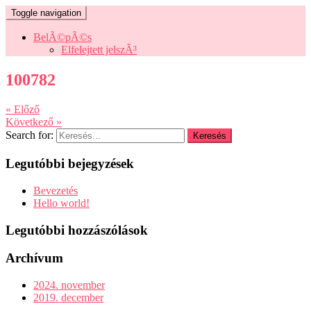
Toggle navigation
BelÃ©pÃ©s
Elfelejtett jelszÃ³
100782
« Előző
Következő »
Search for:
Legutóbbi bejegyzések
Bevezetés
Hello world!
Legutóbbi hozzászólások
Archívum
2024. november
2019. december