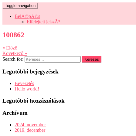
Toggle navigation
BelÃ©pÃ©s
Elfelejtett jelszÃ³
100862
« Előző
Következő »
Search for:
Legutóbbi bejegyzések
Bevezetés
Hello world!
Legutóbbi hozzászólások
Archívum
2024. november
2019. december