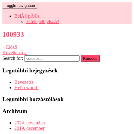
Toggle navigation
BelÃ©pÃ©s
Elfelejtett jelszÃ³
100933
« Előző
Következő »
Search for:
Legutóbbi bejegyzések
Bevezetés
Hello world!
Legutóbbi hozzászólások
Archívum
2024. november
2019. december