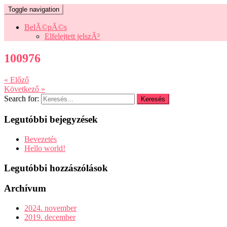
Toggle navigation
BelÃ©pÃ©s
Elfelejtett jelszÃ³
100976
« Előző
Következő »
Search for:
Legutóbbi bejegyzések
Bevezetés
Hello world!
Legutóbbi hozzászólások
Archívum
2024. november
2019. december