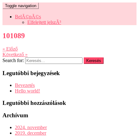
Toggle navigation
BelÃ©pÃ©s
Elfelejtett jelszÃ³
101089
« Előző
Következő »
Search for:
Legutóbbi bejegyzések
Bevezetés
Hello world!
Legutóbbi hozzászólások
Archívum
2024. november
2019. december