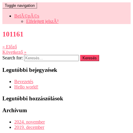
Toggle navigation
BelÃ©pÃ©s
Elfelejtett jelszÃ³
101161
« Előző
Következő »
Search for:
Legutóbbi bejegyzések
Bevezetés
Hello world!
Legutóbbi hozzászólások
Archívum
2024. november
2019. december