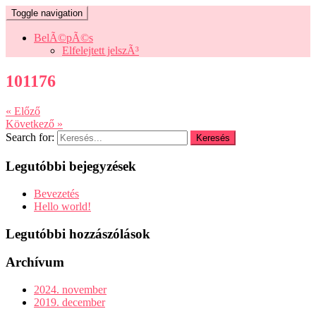
Toggle navigation
BelÃ©pÃ©s
Elfelejtett jelszÃ³
101176
« Előző
Következő »
Search for:
Legutóbbi bejegyzések
Bevezetés
Hello world!
Legutóbbi hozzászólások
Archívum
2024. november
2019. december