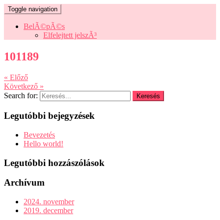
Toggle navigation
BelÃ©pÃ©s
Elfelejtett jelszÃ³
101189
« Előző
Következő »
Search for:
Legutóbbi bejegyzések
Bevezetés
Hello world!
Legutóbbi hozzászólások
Archívum
2024. november
2019. december