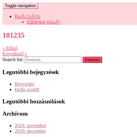
Toggle navigation
BelÃ©pÃ©s
Elfelejtett jelszÃ³
101235
« Előző
Következő »
Search for:
Legutóbbi bejegyzések
Bevezetés
Hello world!
Legutóbbi hozzászólások
Archívum
2024. november
2019. december