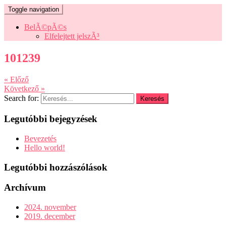
Toggle navigation
BelÃ©pÃ©s
Elfelejtett jelszÃ³
101239
« Előző
Következő »
Search for:
Legutóbbi bejegyzések
Bevezetés
Hello world!
Legutóbbi hozzászólások
Archívum
2024. november
2019. december