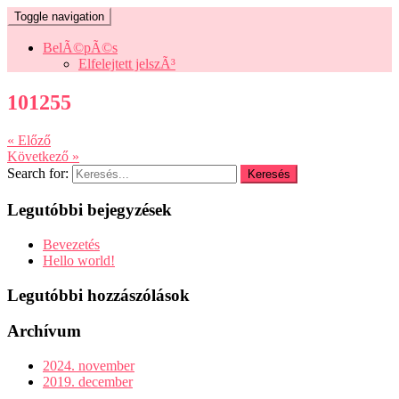
Toggle navigation
BelÃ©pÃ©s
Elfelejtett jelszÃ³
101255
« Előző
Következő »
Search for:
Legutóbbi bejegyzések
Bevezetés
Hello world!
Legutóbbi hozzászólások
Archívum
2024. november
2019. december