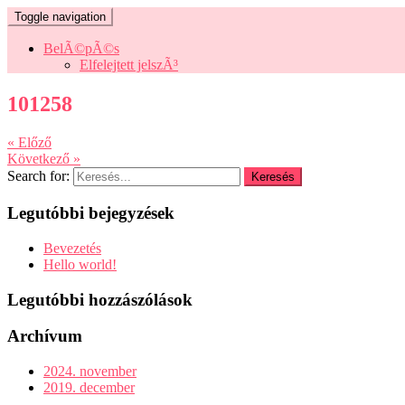
Toggle navigation
BelÃ©pÃ©s
Elfelejtett jelszÃ³
101258
« Előző
Következő »
Search for:
Legutóbbi bejegyzések
Bevezetés
Hello world!
Legutóbbi hozzászólások
Archívum
2024. november
2019. december