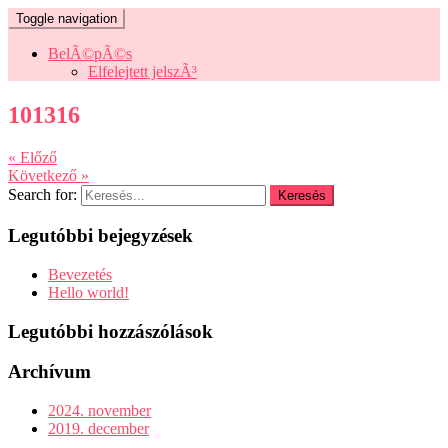
Toggle navigation
BelÃ©pÃ©s
Elfelejtett jelszÃ³
101316
« Előző
Következő »
Search for:
Legutóbbi bejegyzések
Bevezetés
Hello world!
Legutóbbi hozzászólások
Archívum
2024. november
2019. december