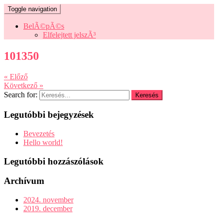
Toggle navigation
BelÃ©pÃ©s
Elfelejtett jelszÃ³
101350
« Előző
Következő »
Search for:
Legutóbbi bejegyzések
Bevezetés
Hello world!
Legutóbbi hozzászólások
Archívum
2024. november
2019. december