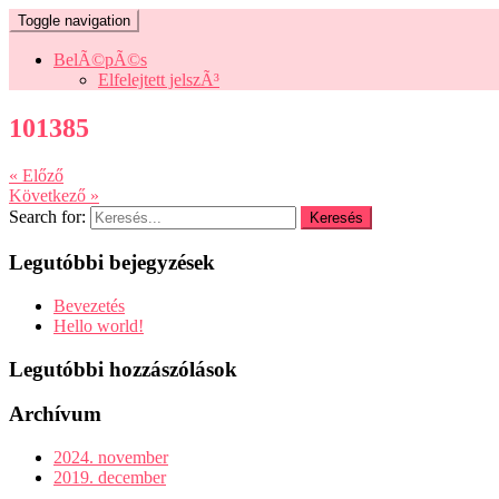
Toggle navigation
BelÃ©pÃ©s
Elfelejtett jelszÃ³
101385
« Előző
Következő »
Search for:
Legutóbbi bejegyzések
Bevezetés
Hello world!
Legutóbbi hozzászólások
Archívum
2024. november
2019. december