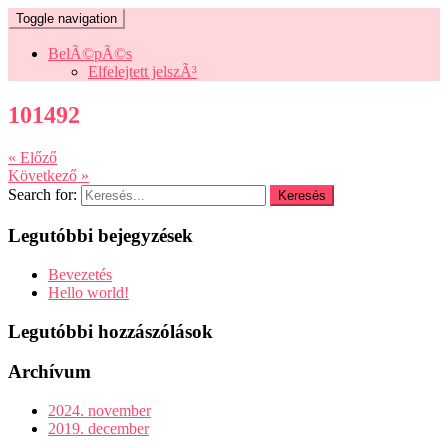
Toggle navigation
BelÃ©pÃ©s
Elfelejtett jelszÃ³
101492
« Előző
Következő »
Search for:
Legutóbbi bejegyzések
Bevezetés
Hello world!
Legutóbbi hozzászólások
Archívum
2024. november
2019. december