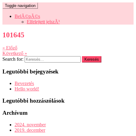
Toggle navigation
BelÃ©pÃ©s
Elfelejtett jelszÃ³
101645
« Előző
Következő »
Search for:
Legutóbbi bejegyzések
Bevezetés
Hello world!
Legutóbbi hozzászólások
Archívum
2024. november
2019. december