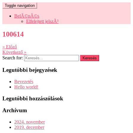
Toggle navigation
BelÃ©pÃ©s
Elfelejtett jelszÃ³
100614
« Előző
Következő »
Search for:
Legutóbbi bejegyzések
Bevezetés
Hello world!
Legutóbbi hozzászólások
Archívum
2024. november
2019. december